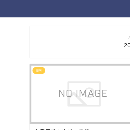
― 
2
趣味