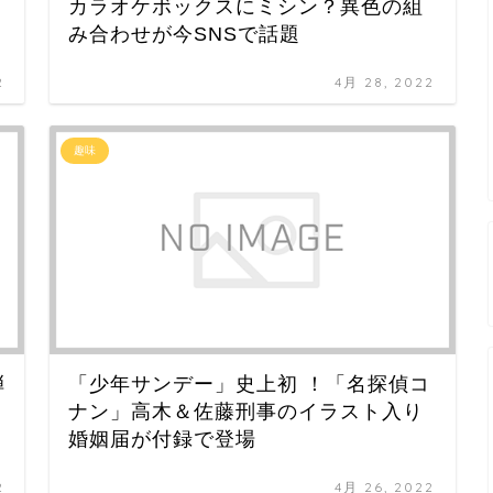
に
カラオケボックスにミシン？異色の組
み合わせが今SNSで話題
2
4月 28, 2022
趣味
弾
「少年サンデー」史上初 ！「名探偵コ
ナン」高木＆佐藤刑事のイラスト入り
婚姻届が付録で登場
2
4月 26, 2022