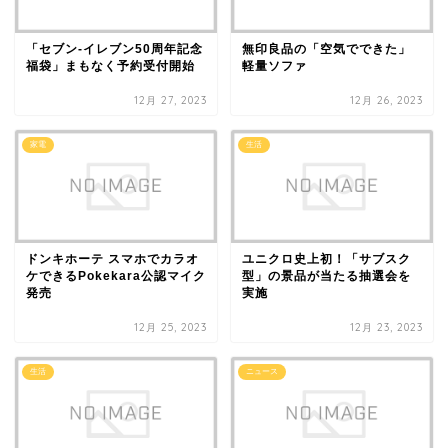
「セブン-イレブン50周年記念
無印良品の「空気でできた」
福袋」まもなく予約受付開始
軽量ソファ
12月 27, 2023
12月 26, 2023
家電
生活
ドンキホーテ スマホでカラオ
ユニクロ史上初！「サブスク
ケできるPokekara公認マイク
型」の景品が当たる抽選会を
発売
実施
12月 25, 2023
12月 23, 2023
生活
ニュース