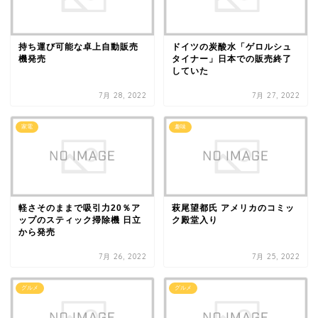
持ち運び可能な卓上自動販売
ドイツの炭酸水「ゲロルシュ
機発売
タイナー」日本での販売終了
していた
7月 28, 2022
7月 27, 2022
家電
趣味
軽さそのままで吸引力20％ア
萩尾望都氏 アメリカのコミッ
ップのスティック掃除機 日立
ク殿堂入り
から発売
7月 26, 2022
7月 25, 2022
グルメ
グルメ