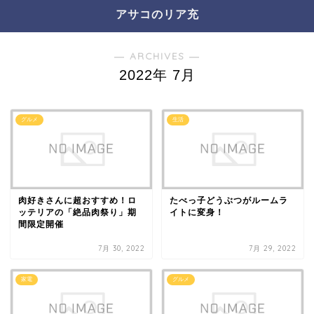
アサコのリア充
― ARCHIVES ―
2022年 7月
グルメ
生活
肉好きさんに超おすすめ！ロ
たべっ子どうぶつがルームラ
ッテリアの「絶品肉祭り」期
イトに変身！
間限定開催
7月 30, 2022
7月 29, 2022
家電
グルメ