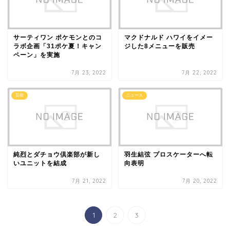
サーティワン ポケモンとのコ
マクドナルド ハワイをイメー
ラボ企画「31ポケ夏！キャン
ジした8メニューを販売
ペーン」を実施
7月 23, 2022
7月 22, 2022
芸能
ニュース
純烈とダチョウ倶楽部が新し
羽生結弦 プロスケーターへ転
いユニットを結成
向表明
7月 21, 2022
7月 20, 2022
1
2
3