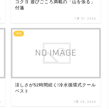
コクヨ 遊びごころ満載の「山を張る」
付箋
6
7月 31, 2026
家電
涼しさが52時間続く!冷水循環式クール
ベスト
6
7月 29, 2026