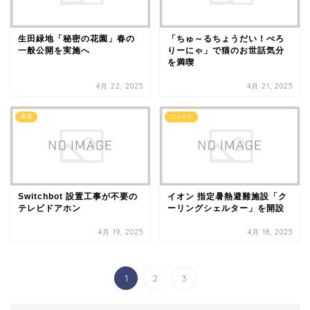
生田緑地「秘密の花園」春の
「ちゅ～るちょうだい！ぺろ
一般公開を実施へ
りーにゃ」で猫のお世話気分
を満喫
4月 22, 2025
4月 21, 2025
家電
ニュース
Switchbot 設置工事が不要の
イオン 指定暑熱避難施設「ク
テレビドアホン
ーリングシェルター」を開設
4月 19, 2025
4月 18, 2025
1
2
3