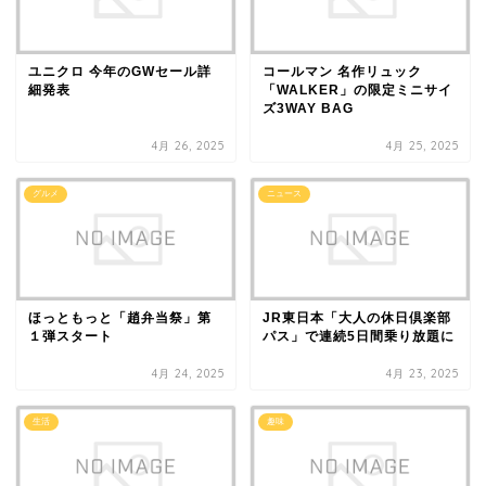
ユニクロ 今年のGWセール詳
コールマン 名作リュック
細発表
「WALKER」の限定ミニサイ
ズ3WAY BAG
4月 26, 2025
4月 25, 2025
グルメ
ニュース
ほっともっと「趙弁当祭」第
JR東日本「大人の休日倶楽部
１弾スタート
パス」で連続5日間乗り放題に
4月 24, 2025
4月 23, 2025
生活
趣味